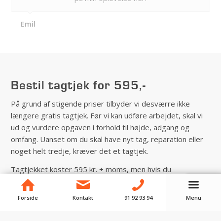
Emil
Bestil tagtjek for 595,-
På grund af stigende priser tilbyder vi desværre ikke
længere gratis tagtjek. Før vi kan udføre arbejdet, skal vi
ud og vurdere opgaven i forhold til højde, adgang og
omfang. Uanset om du skal have nyt tag, reparation eller
noget helt tredje, kræver det et tagtjek.
Tagtjekket koster 595 kr. + moms, men hvis du
accepterer tilbuddet, modregner vi prisen på tagtjekket i
den samlede pris.
Forside
Kontakt
91 92 93 94
Menu