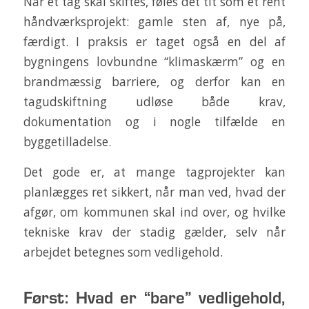
Når et tag skal skiftes, føles det tit som et rent
håndværksprojekt: gamle sten af, nye på,
færdigt. I praksis er taget også en del af
bygningens lovbundne “klimaskærm” og en
brandmæssig barriere, og derfor kan en
tagudskiftning udløse både krav,
dokumentation og i nogle tilfælde en
byggetilladelse.
Det gode er, at mange tagprojekter kan
planlægges ret sikkert, når man ved, hvad der
afgør, om kommunen skal ind over, og hvilke
tekniske krav der stadig gælder, selv når
arbejdet betegnes som vedligehold.
Først: Hvad er “bare” vedligehold,