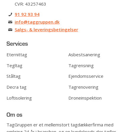
CVR: 43257463
91 92 93 94
info@taggruppen.dk
Salgs- & leverings­betingelser
Services
Eternittag
Asbestsanering
Tegltag
Tagrensning
Ståltag
Ejendomsservice
Decra tag
Tagrenovering
Loftisolering
Droneinspektion
Om os
​TagGruppen er et mellemstort tagdækkerfirma med
omkring 24 år i branchen, og en kundekreds der tæller