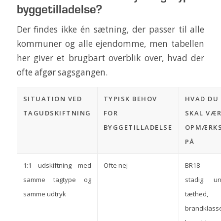
byggetilladelse?
Der findes ikke én sætning, der passer til alle
kommuner og alle ejendomme, men tabellen
her giver et brugbart overblik over, hvad der
ofte afgør sagsgangen.
SITUATION VED
TYPISK BEHOV
HVAD DU
TAGUDSKIFTNING
FOR
SKAL VÆ
BYGGETILLADELSE
OPMÆRK
PÅ
1:1 udskiftning med
Ofte nej
BR18 g
samme tagtype og
stadig: un
samme udtryk
tæthed,
brandklasse