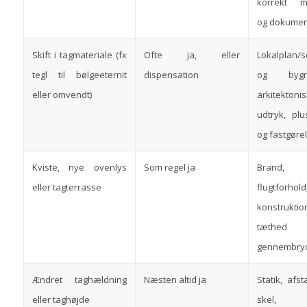
korrekt m
og dokumen
Skift i tagmateriale (fx
Ofte ja, eller
Lokalplan/se
tegl til bølgeeternit
dispensation
og bygni
eller omvendt)
arkitektoni
udtryk, pl
og fastgøre
Kviste, nye ovenlys
Som regel ja
Brand,
eller tagterrasse
flugtforhold
konstrukt
tæthed
gennembryd
Ændret taghældning
Næsten altid ja
Statik, afst
eller taghøjde
skel, 