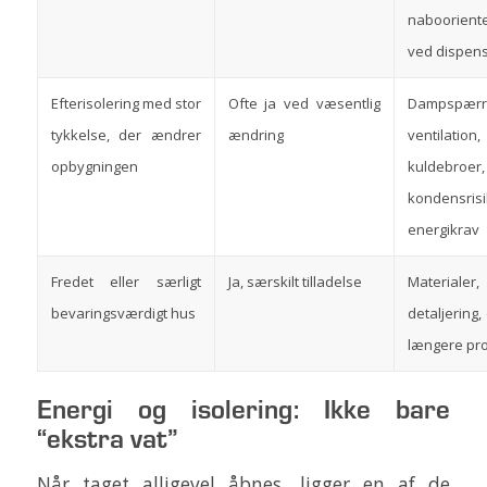
nabooriente
ved dispens
Efterisolering med stor
Ofte ja ved væsentlig
Dampspærr
tykkelse, der ændrer
ændring
ventilation,
opbygningen
kuldebroer,
kondensris
energikrav
Fredet eller særligt
Ja, særskilt tilladelse
Materialer,
bevaringsværdigt hus
detaljering,
længere pr
Energi og isolering: Ikke bare
“ekstra vat”
Når taget alligevel åbnes, ligger en af de